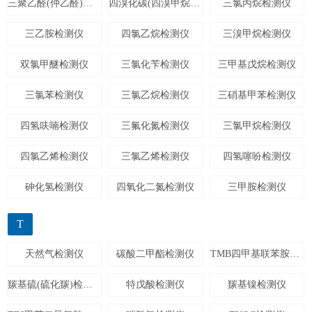
三聚乙醛(仲乙醛)检测仪
四溴化碳(四溴甲烷)检测仪
三氯丙烷检测仪
三乙胺检测仪
四氯乙烷检测仪
三溴甲烷检测仪
双氯甲醚检测仪
三氯化苄检测仪
三甲基戊烷检测仪
三氯苯检测仪
三氯乙烷检测仪
三硝基甲苯检测仪
四氢呋喃检测仪
三氟化氮检测仪
三氯甲烷检测仪
四氯乙烯检测仪
三氯乙烯检测仪
四氢噻吩检测仪
砷化氢检测仪
四氧化二氮检测仪
三甲胺检测仪
T
天然气检测仪
碳酸二甲酯检测仪
TMB四甲基联苯胺检测仪
羰基硫(硫化羰)检测仪
特戊酸检测仪
羰基镍检测仪