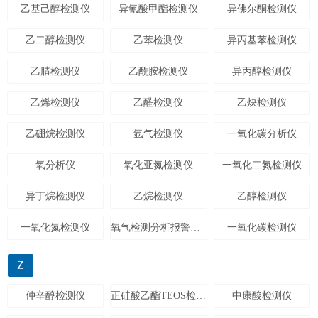
乙基己醇检测仪
异氰酸甲酯检测仪
异佛尔酮检测仪
乙二醇检测仪
乙苯检测仪
异丙基苯检测仪
乙腈检测仪
乙酰胺检测仪
异丙醇检测仪
乙烯检测仪
乙醛检测仪
乙炔检测仪
乙硼烷检测仪
氩气检测仪
一氧化碳分析仪
氧分析仪
氧化亚氮检测仪
一氧化二氮检测仪
异丁烷检测仪
乙烷检测仪
乙醇检测仪
一氧化氮检测仪
氧气检测分析报警仪器
一氧化碳检测仪
Z
仲辛醇检测仪
正硅酸乙酯TEOS检测仪
中康酸检测仪