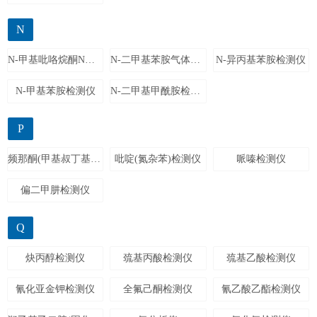
N
N-甲基吡咯烷酮NMP气体检测仪
N-二甲基苯胺气体检测仪
N-异丙基苯胺检测仪
N-甲基苯胺检测仪
N-二甲基甲酰胺检测仪
P
频那酮(甲基叔丁基酮)检测仪
吡啶(氮杂苯)检测仪
哌嗪检测仪
偏二甲肼检测仪
Q
炔丙醇检测仪
巯基丙酸检测仪
巯基乙酸检测仪
氰化亚金钾检测仪
全氟己酮检测仪
氰乙酸乙酯检测仪