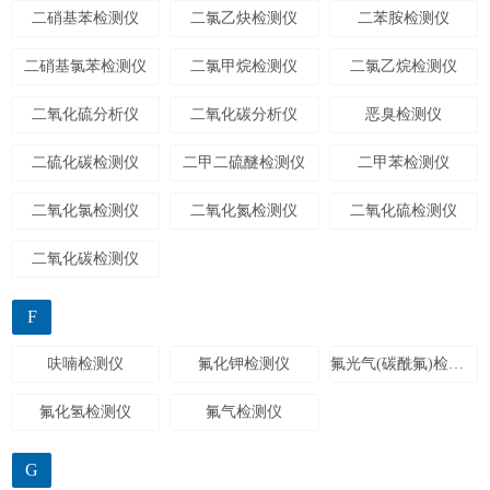
二硝基苯检测仪
二氯乙炔检测仪
二苯胺检测仪
二硝基氯苯检测仪
二氯甲烷检测仪
二氯乙烷检测仪
二氧化硫分析仪
二氧化碳分析仪
恶臭检测仪
二硫化碳检测仪
二甲二硫醚检测仪
二甲苯检测仪
二氧化氯检测仪
二氧化氮检测仪
二氧化硫检测仪
二氧化碳检测仪
F
呋喃检测仪
氟化钾检测仪
氟光气(碳酰氟)检测仪
氟化氢检测仪
氟气检测仪
G