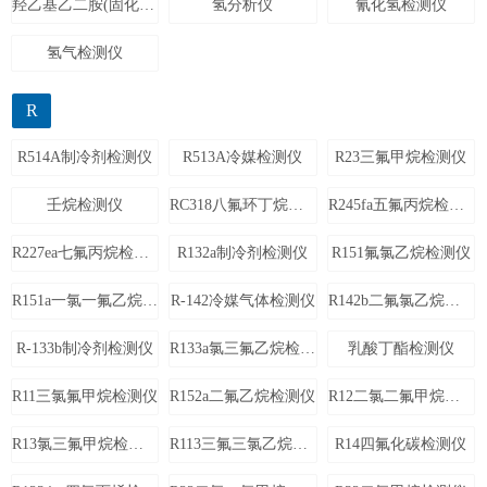
羟乙基乙二胺(固化剂1号)检测仪
氢分析仪
氰化氢检测仪
氢气检测仪
R
R514A制冷剂检测仪
R513A冷媒检测仪
R23三氟甲烷检测仪
壬烷检测仪
RC318八氟环丁烷检测仪
R245fa五氟丙烷检测仪
R227ea七氟丙烷检测仪
R132a制冷剂检测仪
R151氟氯乙烷检测仪
R151a一氯一氟乙烷检测仪
R-142冷媒气体检测仪
R142b二氟氯乙烷检测仪
R-133b制冷剂检测仪
R133a氯三氟乙烷检测仪
乳酸丁酯检测仪
R11三氯氟甲烷检测仪
R152a二氟乙烷检测仪
R12二氯二氟甲烷检测仪
R13氯三氟甲烷检测仪
R113三氟三氯乙烷检测仪
R14四氟化碳检测仪