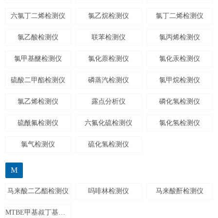
六氯丁二烯检测仪
氯乙烷检测仪
氯丁二烯检测仪
氯乙酸检测仪
联苯检测仪
氯丙烯检测仪
氯甲基醚检测仪
氯化萘检测仪
氯化汞检测仪
硫酸二甲酯检测仪
磷蒸汽检测仪
氯甲烷检测仪
氯乙烯检测仪
露点分析仪
磷化氢检测仪
硫酰氟检测仪
六氟化硫检测仪
氯化氢检测仪
氯气检测仪
硫化氢检测仪
M
马来酸二乙酯检测仪
吗啡林检测仪
马来酸酐检测仪
MTBE甲基叔丁基醚检测仪