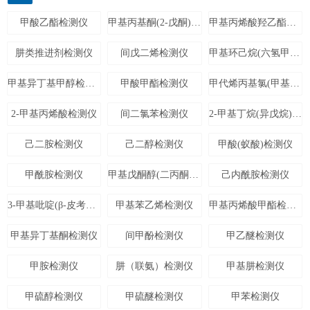
甲酸乙酯检测仪
甲基丙基酮(2-戊酮)检测仪
甲基丙烯酸羟乙酯检测仪
肼类推进剂检测仪
间戊二烯检测仪
甲基环己烷(六氢甲苯)检测仪
甲基异丁基甲醇检测仪
甲酸甲酯检测仪
甲代烯丙基氯(甲基氯丙烯)检测仪
2-甲基丙烯酸检测仪
间二氯苯检测仪
2-甲基丁烷(异戊烷)检测仪
己二胺检测仪
己二醇检测仪
甲酸(蚁酸)检测仪
甲酰胺检测仪
甲基戊酮醇(二丙酮醇)检测仪
己内酰胺检测仪
3-甲基吡啶(β-皮考林)检测仪
甲基苯乙烯检测仪
甲基丙烯酸甲酯检测仪
甲基异丁基酮检测仪
间甲酚检测仪
甲乙醚检测仪
甲胺检测仪
肼（联氨）检测仪
甲基肼检测仪
甲硫醇检测仪
甲硫醚检测仪
甲苯检测仪