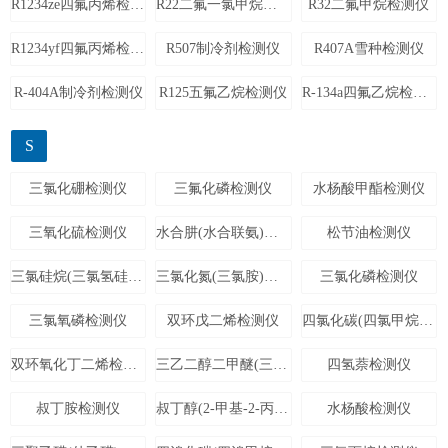
R1234ze四氟丙烯检测仪
R22二氟一氯甲烷检测仪
R32二氟甲烷检测仪
R1234yf四氟丙烯检测仪
R507制冷剂检测仪
R407A雪种检测仪
R-404A制冷剂检测仪
R125五氟乙烷检测仪
R-134a四氟乙烷检测仪
S
三氯化硼检测仪
三氟化磷检测仪
水杨酸甲酯检测仪
三氧化硫检测仪
水合肼(水合联氨)检测仪
松节油检测仪
三氯硅烷(三氯氢硅)检测仪
三氯化氮(三氯胺)检测仪
三氯化磷检测仪
三氯氧磷检测仪
双环戊二烯检测仪
四氯化碳(四氯甲烷)检测仪
双环氧化丁二烯检测仪
三乙二醇二甲醚(三甘醇二甲醚)检测仪
四氢萘检测仪
叔丁胺检测仪
叔丁醇(2-甲基-2-丙醇)检测仪
水杨酸检测仪