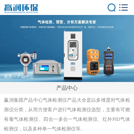
首页
产品中心
气体分析仪器
气体报警控制
器
大气环境监测
首页
> 产品中心
系统
产品中心
气体在线监测
系统
赢润集团产品中心气体检测仪产品大全是以多维度对气体检
测仪分类，从而方便客户进行气体检测仪选型，主要有可燃
解决方案
有毒气体检测仪、四合一多合一气体检测仪、红外PID气体
客户案例
检测仪，以及多种单一气体检测仪等。