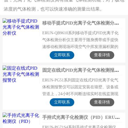
浓度的气体检测，也可以快速准确的测量出结果。
移动手提式PID光离子化气体检测分析仪ERUN-QB9610系列
ERUN-QB9610系列移动手提式PID光离子化
气体检测分析仪主要用于随身携带或手提快
速移动检测现场环境空气中挥发泄漏积聚的
单一或多种气体及蒸汽的浓度值及泄漏状
立即联系
查看详情
况，便携式PID
固定在线式PID光离子化气体检测报警仪ERUN-PG51系列
ERUN-PG51系列固定在线式PID光离子化气
体检测报警仪可以固定安装在墙壁、设备或
管道上，24小时不间断连续实时在线监测现
场环境空气中挥发泄漏积聚的气体或蒸汽的
立即联系
查看详情
浓度值及泄漏
手持式光离子化检测仪（PID）ERUN-PG71S4系列
ERUN-PG71S4系列手持式光离子化检测仪