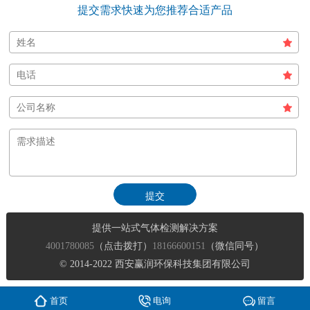
提交需求快速为您推荐合适产品
提供一站式气体检测解决方案
4001780085
（点击拨打）
18166600151
（微信同号）
© 2014-2022 西安赢润环保科技集团有限公司
首页
电询
留言