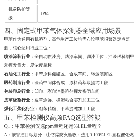
机身防护等
IP65
级
四、固定式甲苯气体探测器全域应用场景
甲苯作为通用有机溶剂，高危生产工位均需布设甲苯报警器定点监
测，核心适用行业工位：
喷涂涂装行业
：全自动喷漆房、烤漆车间、调漆工位，油漆稀释剂甲
苯挥发量大，易浓度超标
石油化工行业
：甲苯原料储罐区、合成车间、转运装卸区
医药制造行业
：医药中间体合成、原料药萃取提纯工段
包装印刷行业
：凹印、彩印油墨溶剂挥发密闭车间
皮革橡塑行业
：皮革涂饰、橡塑粘合溶剂加工工位
煤化工焦化行业
：粗苯精馏、甲苯提纯加工工段
五、甲苯检测仪高频FAQ选型答疑
Q1：甲苯检测仪选ppm量程还是%LEL量程？
A：按管控目标划分：①防爆防火验收：选用0-100%LEL量程催化燃