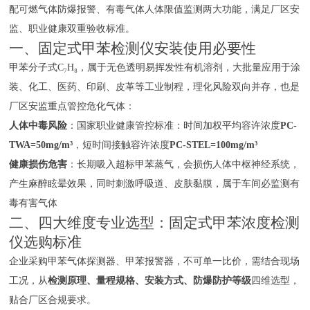
配可燃气体防爆报警、有毒气体人体限值监测两大功能，满足厂区安
监、职业健康双重验收标准。
一、固定式甲苯检测仪安装使用必要性
甲苯分子式C₇H₈，属于无色透明易挥发性有机溶剂，大批量应用于涂
装、化工、医药、印刷、皮革等工业制程，理化风险双向并存，也是
厂区安监重点管控危化气体：
人体中毒风险
：国家职业健康管控标准：时间加权平均容许浓度
PC-
TWA=50mg/m³
，短时间接触容许浓度
PC-STEL=100mg/m³
健康损伤危害
：长期吸入超标甲苯蒸气，会损伤人体中枢神经系统，
产生麻醉眩晕效果，同时刺激呼吸道、皮肤黏膜，属于车间必监测有
毒有害气体
二、四大维度专业选型：固定式甲苯浓度检测
仪选购标准
企业采购甲苯气体探测器、甲苯报警器，不可单一比价，需结合现场
工况，从
检测原理、量程规格、安装方式、防爆防护等级
四维选型，
贴合厂区合规要求。