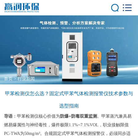
首页
产品中心
气体分析仪器
气体报警控制器
大气环境监测系
统
气体在线监测系
统
首页
>
行业新闻
解决方案
客户案例
甲苯检测仪怎么选？固定式甲苯气体检测报警仪技术参数与
新闻中心
选型指南
技术中心
导语
：甲苯检测仪核心价值为
防爆+防毒双重监测
。甲苯蒸汽兼具易
关于我们
燃易爆属性与神经毒性，爆炸极限1.1%~7.1%VOL，职业接触限值
服务优势
PC-TWA为50mg/m³。合规固定式甲苯气体检测报警仪，必须同步适
联系我们