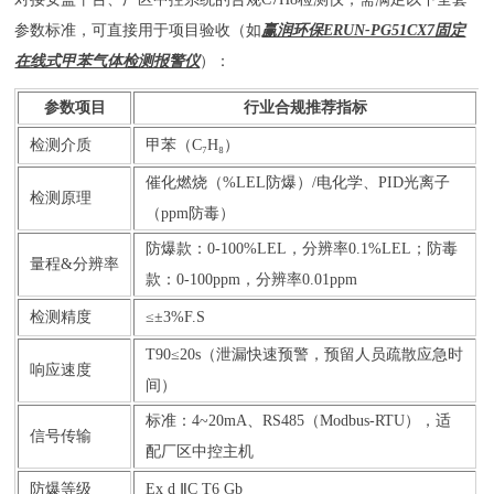
参数标准，可直接用于项目验收（如
赢润环保ERUN-PG51CX7固定
在线式甲苯气体检测报警仪
）：
参数项目
行业合规推荐指标
检测介质
甲苯（C₇H₈）
催化燃烧（%LEL防爆）/电化学、PID光离子
检测原理
（ppm防毒）
防爆款：0-100%LEL，分辨率0.1%LEL；防毒
量程&分辨率
款：0-100ppm，分辨率0.01ppm
检测精度
≤±3%F.S
T90≤20s（泄漏快速预警，预留人员疏散应急时
响应速度
间）
标准：4~20mA、RS485（Modbus-RTU），适
信号传输
配厂区中控主机
防爆等级
Ex d ⅡC T6 Gb