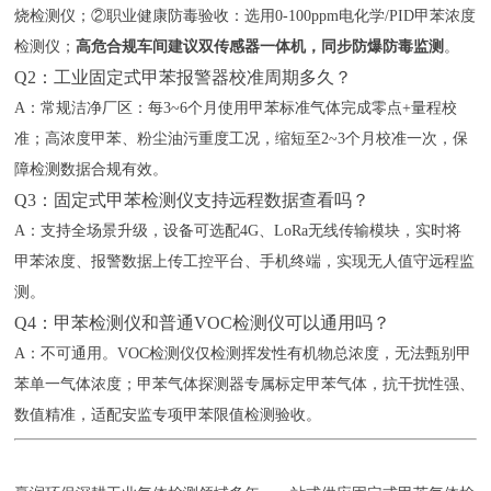
烧检测仪；②职业健康防毒验收：选用0-100ppm电化学/PID甲苯浓度
检测仪；
高危合规车间建议双传感器一体机，同步防爆防毒监测
。
Q2：工业固定式甲苯报警器校准周期多久？
A：常规洁净厂区：每3~6个月使用甲苯标准气体完成零点+量程校
准；高浓度甲苯、粉尘油污重度工况，缩短至2~3个月校准一次，保
障检测数据合规有效。
Q3：固定式甲苯检测仪支持远程数据查看吗？
A：支持全场景升级，设备可选配4G、LoRa无线传输模块，实时将
甲苯浓度、报警数据上传工控平台、手机终端，实现无人值守远程监
测。
Q4：甲苯检测仪和普通VOC检测仪可以通用吗？
A：不可通用。VOC检测仪仅检测挥发性有机物总浓度，无法甄别甲
苯单一气体浓度；甲苯气体探测器专属标定甲苯气体，抗干扰性强、
数值精准，适配安监专项甲苯限值检测验收。