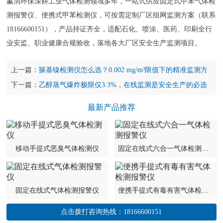
赢润环保深耕工业气体检测领域多年，一站式供应固定式甲苯气体检
测报警仪、便携式甲苯检测仪，可按需定制厂区组网监测方案（联系
18166600151），产品持证齐全，适配石化、喷涂、医药、印刷全行
业安监、职业健康合规验收，落地各大厂区安全生产监测项目。
上一篇：
羰基镍检测仪怎么选？0.002 mg/m³限值下的精准监测方
案
下一篇：
乙醇蒸气爆炸极限仅3.3%，在线监测是安全生产的必选
项
最新产品推荐
移动手提式恶臭气体检测仪
固定在线式六合一气体检测报警仪
固定在线式气体检测报警仪
便携手提式有毒有害气体检测报警仪
点击拨打咨询热线：
18166600151