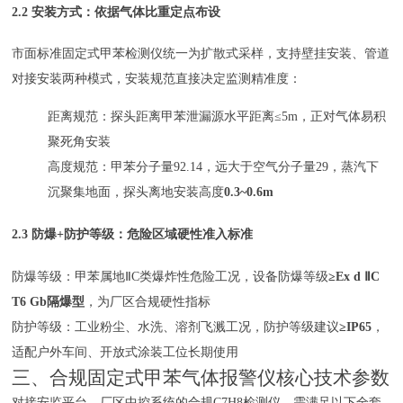
2.2 安装方式：依据气体比重定点布设
市面标准固定式甲苯检测仪统一为扩散式采样，支持壁挂安装、管道
对接安装两种模式，安装规范直接决定监测精准度：
距离规范：探头距离甲苯泄漏源水平距离≤5m，正对气体易积
聚死角安装
高度规范：甲苯分子量92.14，远大于空气分子量29，蒸汽下
沉聚集地面，探头离地安装高度
0.3~0.6m
2.3 防爆+防护等级：危险区域硬性准入标准
防爆等级：甲苯属地ⅡC类爆炸性危险工况，设备防爆等级
≥Ex d ⅡC
T6 Gb隔爆型
，为厂区合规硬性指标
防护等级：工业粉尘、水洗、溶剂飞溅工况，防护等级建议
≥IP65
，
适配户外车间、开放式涂装工位长期使用
三、合规固定式甲苯气体报警仪核心技术参数
对接安监平台、厂区中控系统的合规C7H8检测仪，需满足以下全套