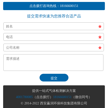
点击拨打咨询热线：
18166600151
提交需求快速为您推荐合适产品
提供一站式气体检测解决方案
4001780085
（点击拨打）
18166600151
（微信同号）
© 2014-2022 西安赢润环保科技集团有限公司