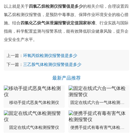
以上就是关于
四氯乙烷检测仪报警值是多少
的相关介绍，合理设置四
氯乙烷检测仪报警值，是预防中毒事故、保障作业环境安全的核心措
施。结合
四氯化乙炔气体泄漏报警设定值国家标准
、行业实践与国际
指南，科学配置监测与报警系统，能有效降低职业健康风险，提升企
业安全生产水平。
上一篇：
环氧丙烷检测仪报警值是多少
下一篇：
三乙胺气体检测仪报警值是多少
最新产品推荐
移动手提式恶臭气体检测仪
固定在线式六合一气体检测报警仪
固定在线式气体检测报警仪
便携手提式有毒有害气体检测报警仪