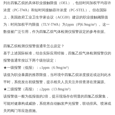
列出四氯乙烷的具体职业接触限值（OEL），包括时间加权平均容许
浓度（PC-TWA）和短时间接触容许浓度（PC-STEL）。但在国际
上，美国政府工业卫生学家会议（ACGIH）建议的职业接触阈限值
为：​​时间加权平均限值（TLV-TWA）为1ppm（约6.9mg/m³）​​。这一
数值被广泛引用，作为四氯乙烷气体检测仪报警设定的参考依据。
四氯乙烷检测仪报警值通常怎么设定？
基于上述国际标准，结合实际应用经验，四氯乙烷气体检测报警仪的
报警值通常按以下两个级别设定：
★
​​一级报警（低报）：≤1ppm（6.9mg/m³）​​
该值为职业暴露的推荐限值，当环境中四氯乙烷浓度接近或达到此水
平时，系统发出初级预警，提示相关人员关注并排查潜在泄漏源。
★
​​二级报警（高报）：≤2ppm（13.8mg/m³）​​
该报警值一般为低报值的2倍，提示现场存在明显的四氯乙烷聚集，
可能对健康构成威胁，系统将自动触发声光报警，联动排风、喷淋或
关闭阀门等应急措施。