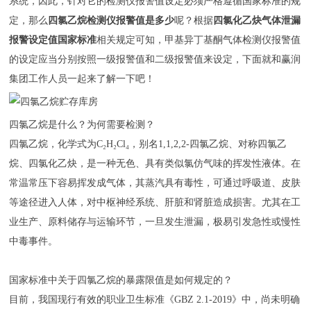
系统，因此，针对它的检测仪报警值设定必须严格遵循国家标准的规
定，那么
四氯乙烷检测仪报警值是多少
呢？根据
四氯化乙炔气体泄漏
报警设定值国家标准
相关规定可知，甲基异丁基酮气体检测仪报警值
的设定应当分别按照一级报警值和二级报警值来设定，下面就和赢润
集团工作人员一起来了解一下吧！
四氯乙烷是什么？为何需要检测？
四氯乙烷，化学式为C₂H₂Cl₄，别名1,1,2,2-四氯乙烷、对称四氯乙
烷、四氯化乙炔，是一种无色、具有类似氯仿气味的挥发性液体。在
常温常压下容易挥发成气体，其蒸汽具有毒性，可通过呼吸道、皮肤
等途径进入人体，对中枢神经系统、肝脏和肾脏造成损害。尤其在工
业生产、原料储存与运输环节，一旦发生泄漏，极易引发急性或慢性
中毒事件。
国家标准中关于四氯乙烷的暴露限值是如何规定的？
目前，我国现行有效的职业卫生标准《GBZ 2.1-2019》中，尚未明确