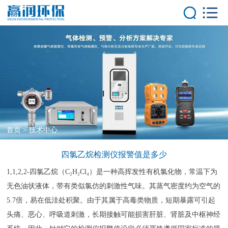
首页
产品中心
气体分析仪器
气体报警控制器
大气环境监测系
统
气体在线监测系
统
首页
>
技术中心
解决方案
客户案例
四氯乙烷检测仪报警值是多少
新闻中心
1,1,2,2-四氯乙烷（C₂H₂Cl₄）是一种高挥发性有机氯化物，常温下为
技术中心
无色油状液体，带有类似氯仿的刺激性气味。其蒸气密度约为空气的
关于我们
5.7倍，易在低洼处积聚。由于其属于高毒类物质，短期暴露可引起
服务优势
头痛、恶心、呼吸道刺激，长期接触可能损害肝脏、肾脏及中枢神经
联系我们