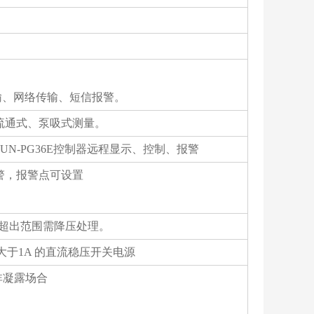
线传输、网络传输、短信报警。
流通式、泵吸式测量。
UN-PG36E控制器远程显示、控制、报警
警，报警点可设置
，超出范围需降压处理。
或大于1A 的直流稳压开关电源
）非凝露场合