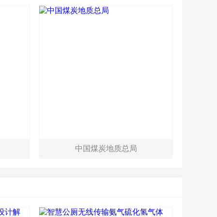
中国煤炭地质总局