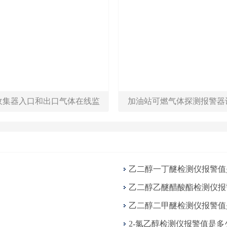
收集器入口和出口气体在线监
加油站可燃气体探测报警器
乙二醇一丁醚检测仪报警值
乙二醇乙醚醋酸酯检测仪报
乙二醇二甲醚检测仪报警值
2-氯乙醇检测仪报警值是多