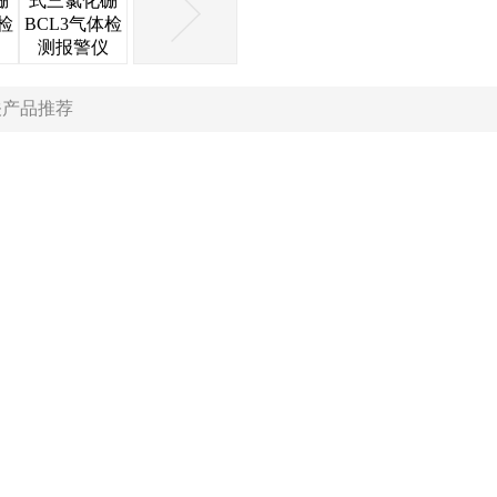
关产品推荐