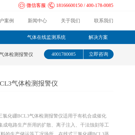
微信客服
18166600150 / 400-178-0085
户案例
新闻中心
关于我们
联系我们
气体在线监测系统
解决方案
4001780085
立即咨询
气体检测报警仪
CL3气体检测报警仪
在线式三氯化硼BCL3气体检测报警仪适用于有机合成催化
集成电路生产所用的扩散、离子注入、干法蚀刻等工
原料的生产储运等工况场所，在线式三氯化硼BCL3蒸