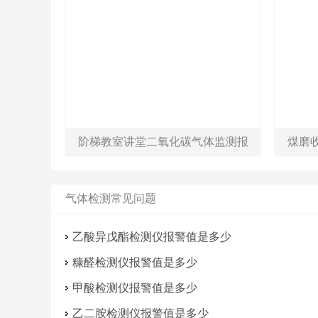
阶梯教室讲堂二氧化碳气体监测报
煤磨
气体检测常见问题
乙酸异戊酯检测仪报警值是多少
糠醛检测仪报警值是多少
甲酸检测仪报警值是多少
乙二胺检测仪报警值是多少