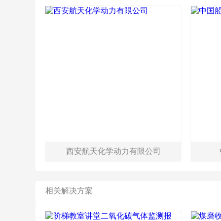
西安航天化学动力有限公司
相关解决方案