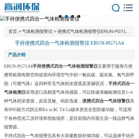
首页
产品中心
气体分析仪器
首页
>
气体检测报警仪
>
便携式气体检测报警仪ERUN-PG71A4
气体报警控制器
手持便携式四合一气体检测报警仪 ERUN-PG71A4
大气环境监测系
产品介绍
统
气体在线监测系
ERUN-PG71A4
手持便携式四合一气体检测报警仪
主要用于随身方便
统
携带检测有限空间或室内环境空气中的一氧化碳、硫化氢、氧气和甲
解决方案
烷（可燃气体）这四种常见气体的浓度值及泄漏状况，
手持式四合一
客户案例
气体检测仪
采用进口高精度气体传感器，可以快速准确检测任意1~4
新闻中心
种气体的浓度值，反应灵敏、响应迅速，
便携式四合一气体报警仪
具
技术中心
有IP65级方式防尘和Ex ia ⅡC T4 Ga级本质安全型防爆功能，可适用
于各种恶劣工况环境和危险场所，是目前国内市面主流一线品牌气体
关于我们
报警器。
服务优势
手持式四合一气体报警仪具有大容量数据存储功能，可以选择手动开
联系我们