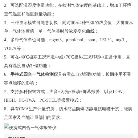
2、可选配温湿度测量功能，在检测气体浓度的基础上，增加了环境
空气温度和湿度测量功能；
3、三种显示模式可随意切换，同时显示4种气体的浓度值、大屏显示
单一气体浓度值、单一气体某时段浓度变化曲线；
4、多种气体单位可选，mg/m3、μmol/mol、ppm、LEL%、mg/L、
VOL%等；
5、可在-40℃极寒工况环境中或+70℃极热工况环境中正常使用，且
具有温度自动补偿功能；
6、
手持式四合一气体检测仪
具有零点自动跟踪功能，长期使用不受
零点漂移的影响；
7、支持多种报警方式，声音+闪光+振动+屏幕报警，以及LOW、
HIGH、PC-TWA、PC-STEL等报警模式；
8、具有CMA生产计量资质，防水防尘防爆防静电抗电磁干扰，能满
足国家及当地计量部门的要求。