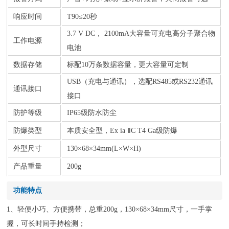
响应时间
T90≤20秒
3.7 V DC， 2100mA大容量可充电高分子聚合物
工作电源
电池
数据存储
标配10万条数据容量，更大容量可定制
USB（充电与通讯），选配RS485或RS232通讯
通讯接口
接口
防护等级
IP65级防水防尘
防爆类型
本质安全型，Ex ia ⅡC T4 Ga级防爆
外型尺寸
130×68×34mm(L×W×H)
产品重量
200g
功能特点
1、轻便小巧、方便携带，总重200g，130×68×34mm尺寸，一手掌
握，可长时间手持检测；