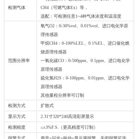
检测气体
CH4（可燃气体Ex）等，
选配：可检测任意1~4种气体浓度和温湿度
氧气O2：0-30%vol、0.01%vol、进口电化学原
理传感器
甲烷CH4：0-100%LEL、0.1%EL、进口催化燃
烧原理传感器
范围分辨率
一氧化碳CO：0-500ppm、0.1ppm、进口电化学
原理传感器
硫化氢H2S：0-100ppm、0.01ppm、进口电化学
原理传感器
其他量程分辨率可订制
检测方式
扩散式
显示方式
2.31寸320*240高清彩屏显示
检测精度
≤±3%F.S.（更高精度可订制）
报警方式
声音+闪光+振动+显示屏报警，关闭报警可选