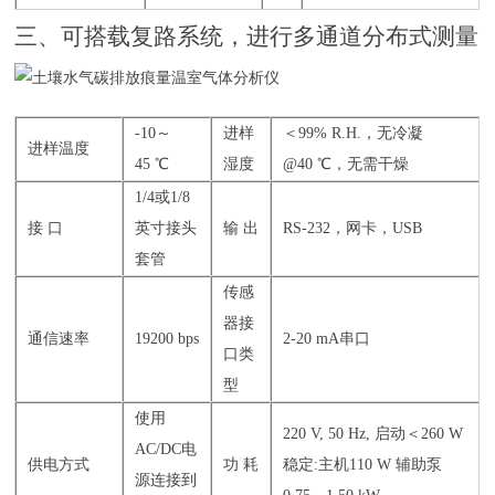
三、可搭载复路系统，进行多通道分布式测量
-10～
进样
＜99% R.H.，无冷凝
进样温度
45 ℃
湿度
@40 ℃，无需干燥
1/4或1/8
接 口
英寸接头
输 出
RS-232，网卡，USB
套管
传感
器接
通信速率
19200 bps
2-20 mA串口
口类
型
使用
220 V, 50 Hz, 启动＜260 W
AC/DC电
供电方式
功 耗
稳定:主机110 W 辅助泵
源连接到