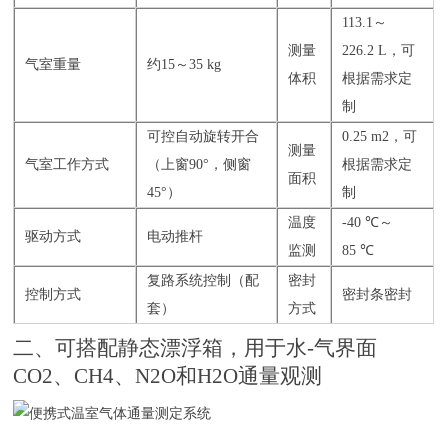
113.1～
测量
226.2 L，可
气室重量
约15～35 kg
体积
根据需求定
制
可控自动旋转开合
0.25 m2，可
测量
气室工作方式
（上窗90°，侧窗
根据需求定
面积
45°）
制
温度
-40 ℃～
驱动方式
电动推杆
监测
85 ℃
复路系统控制（配
密封
控制方式
密封条密封
套）
方式
二、可搭配静态漂浮箱，用于水-气界面
CO2、CH4、N2O和H2O通量观测