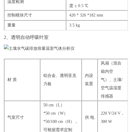
温度检测
度 ± 0.5 ℃
控制模块尺寸
420 * 326 *182 mm
重量
3.5 kg
2、透明自动呼吸叶室
风扇（混合
箱内空
铝合金、透明亚克
内设
材 质
气）、土壤/
力板
装置
空气温湿度
传感器
50 cm（L）
*50 cm（W）
220 V/24 V，
气室尺寸
供 电
*50/100 cm（H），
300 W
可根据需求定制