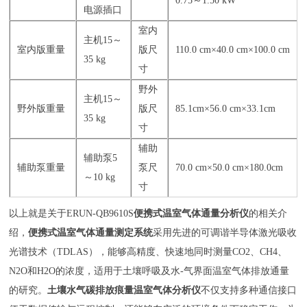
0.75～1.50 kW
电源插口
室内
主机15～
室内版重量
版尺
110.0 cm×40.0 cm×100.0 cm
35 kg
寸
野外
主机15～
野外版重量
版尺
85.1cm×56.0 cm×33.1cm
35 kg
寸
辅助
辅助泵5
辅助泵重量
泵尺
70.0 cm×50.0 cm×180.0cm
～10 kg
寸
以上就是关于ERUN-QB9610S
便携式温室气体通量分析仪
的相关介
绍，
便携式温室气体通量测定系统
采用先进的可调谐半导体激光吸收
光谱技术（TDLAS），能够高精度、快速地同时测量CO2、CH4、
N2O和H2O的浓度，适用于土壤呼吸及水-气界面温室气体排放通量
的研究。
土壤水气碳排放痕量温室气体分析仪
不仅支持多种通信接口