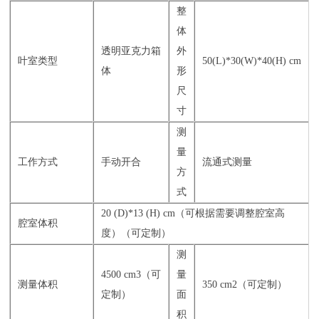
整
体
透明亚克力箱
外
叶室类型
50(L)*30(W)*40(H) cm
体
形
尺
寸
测
量
工作方式
手动开合
流通式测量
方
式
20 (D)*13 (H) cm（可根据需要调整腔室高
腔室体积
度）（可定制）
测
4500 cm3（可
量
测量体积
350 cm2（可定制）
定制）
面
积