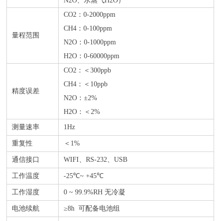
N2O、水蒸气H2O）
CO2
：0-2000ppm
CH4
：0-100ppm
量程范围
N2O
：0-1000ppm
H2O
：0-60000ppm
CO2
：＜300ppb
CH4
：＜10ppb
精度误差
N2O
：±2%
H2O
：＜2%
测量速率
1Hz
重复性
＜1%
通信接口
WIFI、RS-232、USB
工作温度
-25℃~ +45℃
工作湿度
0 ~ 99.9%RH 无冷凝
电池续航
≥8h 可配备电池组