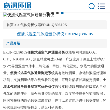
首页
产品中心
气体分析仪器
首页
>
>
气体分析仪器ERUN-QB9610S
气体报警控制器
便携式温室气体通量分析仪 ERUN-QB9610S
大气环境监测系
产品介绍
统
气体在线监测系
ERUN-QB9610S
便携式温室气体通量分析仪
能够同时测量CO2、
统
CH4、N2O和H2O，测量精度可达ppb级，广泛应用于测量土壤呼吸/
解决方案
水-气界面温室气体中二氧化碳、甲烷、氧化亚氮、水蒸气的排放通
客户案例
量。
便携式温室气体通量测定系统
具有控制测量、存储和数据处理等
新闻中心
功能，支持测量结果在线查看和分析，可野外部署长期稳定测量。
土
技术中心
壤水气碳排放痕量温室气体分析仪
通过实时读取测量的呼吸室内目标
气体的浓度变化，结合自身控制的温度、湿度等传感器的监测数据，
关于我们
同时将获取的原始数据结果存储，也可以通过网络进行数据传输，轻
服务优势
松实现远程控制等特点，满足科研需要。
联系我们